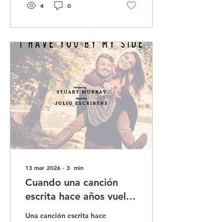
momentos silenciosos de
4
0
la paternidad que no nos
damos cuenta que serán
los últimos.
13 mar 2026
∙
3
min
Cuando una canción
escrita hace años vuelve
a cobrar vida
Una canción escrita hace