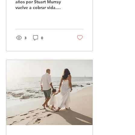
años por Stuart Murray
vuelve a cobrar vida.
Descubre la historia
detrás de sus letras y
cómo finalmente se
transformaron en una
canción producida.
3
0