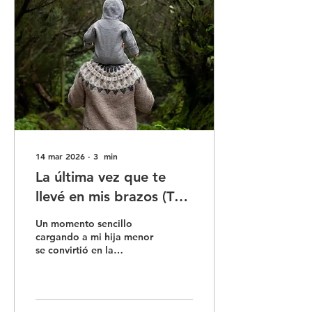
14 mar 2026
∙
3
min
La última vez que te
llevé en mis brazos (The
Last Time I Carried You)
Un momento sencillo
cargando a mi hija menor
se convirtió en la
inspiración de la canción
“La última vez que te
llevé en mis brazos”, una
reflexión sobre esos