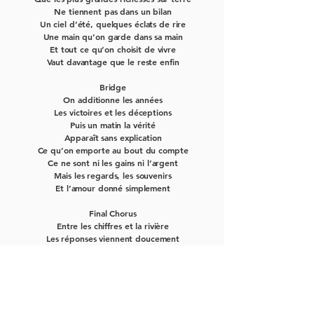
Ne tiennent pas dans un bilan
Un ciel d’été, quelques éclats de rire
Une main qu’on garde dans sa main
Et tout ce qu’on choisit de vivre
Vaut davantage que le reste enfin
Bridge
On additionne les années
Les victoires et les déceptions
Puis un matin la vérité
Apparaît sans explication
Ce qu’on emporte au bout du compte
Ce ne sont ni les gains ni l’argent
Mais les regards, les souvenirs
Et l’amour donné simplement
Final Chorus
Entre les chiffres et la rivière
Les réponses viennent doucement
Les plus grandes richesses sur terre
Ne tiennent pas dans un bilan
Et lorsque tombe la lumière
Sur les chemins du quotidien
Il reste ce qui nous est cher