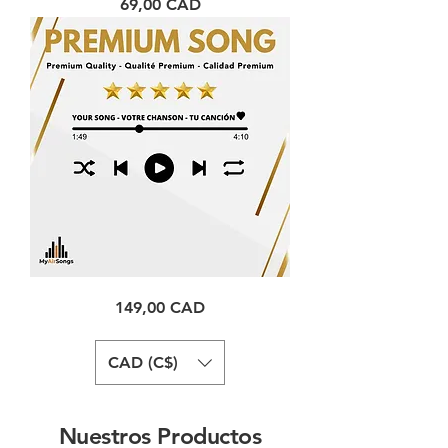
Precio
69,00 CAD
personalizada
Canción
Precio
149,00 CAD
Premium
CAD (C$)
Nuestros Productos