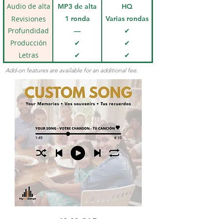
portada
Audio de alta
MP3 de alta
HQ
calidad
calidad
Remasterizado
Revisiones
1 ronda
Varias rondas
Profundidad
—
✔
emocional
Producción
✔
✔
musical
Letras
✔
✔
personalizadas
Add-on features are available for an additional fee.
Canción