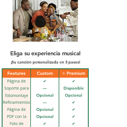
Eliga su experiencia musical
¡Su canción personalizada en 3 pasos!
Features
Custom
⭐ Premium
Página de
✔
✔
estudio
Soporte para
—
Disponible
privado
eventos
fotomontaje
Opcional
Opcional
Refinamientos
—
✔
finales
Página de
Opcional
✔
vídeo con
PDF con la
Opcional
✔
letra
letra
Foto de
✔
✔