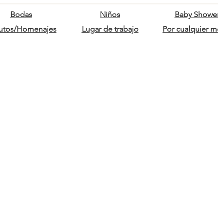
Bodas
Niños
Baby Showe
butos/Homenajes
Lugar de trabajo
Por cualquier m