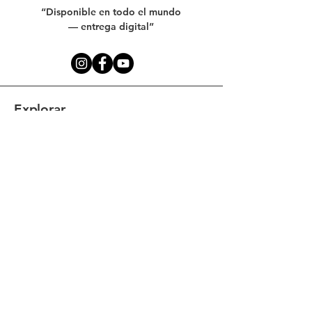
“Disponible en todo el mundo
— entrega digital”
Explorar
Canciones personalizadas
Ocasiones
Nuestras creaciones
Testimonios
Blog
FAQ
Socios profesionales
Servicios funerarios
Asociese con nosotros