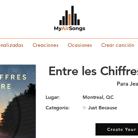
onalizadas
Creaciones
Ocasiones
Crear canción
Entre les Chiffre
Para Je
Lugar:
Montreal, QC
Categoría:
✨ Just Because
Create Your