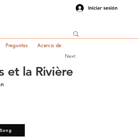
Iniciar sesión
Preguntas
Acerca de
Next
s et la Rivière
an
 Song