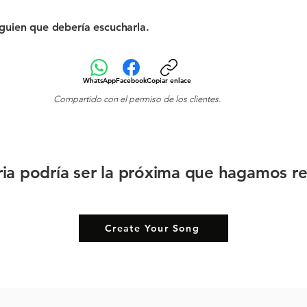
guien que debería escucharla.
WhatsApp
Facebook
Copiar enlace
Compartido con el permiso de los clientes.
oria podría ser la próxima que hagamos re
Create Your Song