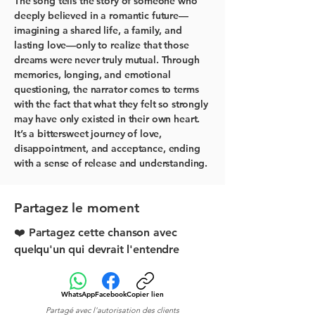
The song tells the story of someone who
deeply believed in a romantic future—
imagining a shared life, a family, and
lasting love—only to realize that those
dreams were never truly mutual. Through
memories, longing, and emotional
questioning, the narrator comes to terms
with the fact that what they felt so strongly
may have only existed in their own heart.
It’s a bittersweet journey of love,
disappointment, and acceptance, ending
with a sense of release and understanding.
Partagez le moment
❤️ Partagez cette chanson avec
quelqu'un qui devrait l'entendre
WhatsApp
Facebook
Copier lien
Partagé avec l'autorisation des clients