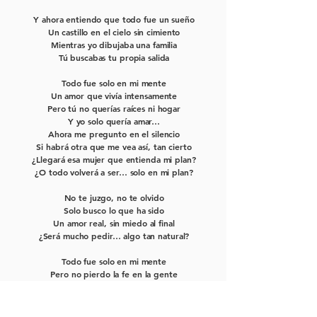
Y ahora entiendo que todo fue un sueño
Un castillo en el cielo sin cimiento
Mientras yo dibujaba una familia
Tú buscabas tu propia salida
Todo fue solo en mi mente
Un amor que vivía intensamente
Pero tú no querías raíces ni hogar
Y yo solo quería amar…
Ahora me pregunto en el silencio
Si habrá otra que me vea así, tan cierto
¿Llegará esa mujer que entienda mi plan?
¿O todo volverá a ser… solo en mi plan?
No te juzgo, no te olvido
Solo busco lo que ha sido
Un amor real, sin miedo al final
¿Será mucho pedir… algo tan natural?
Todo fue solo en mi mente
Pero no pierdo la fe en la gente
Algún día llegará sin avisar
La mujer que me quiera amar…