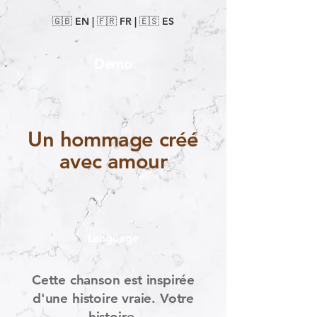
🇬🇧 EN
|
🇫🇷 FR
|
🇪🇸 ES
Demo
Un hommage créé
avec amour
Language
Cette chanson est inspirée
d'une histoire vraie. Votre
histoire.